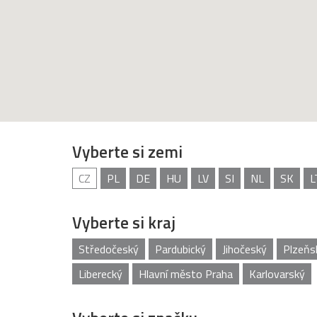
Vyberte si zemi
CZ
PL
DE
HU
LV
SI
NL
SK
L
Vyberte si kraj
Středočeský
Pardubický
Jihočeský
Plzeňs
Liberecký
Hlavní město Praha
Karlovarský