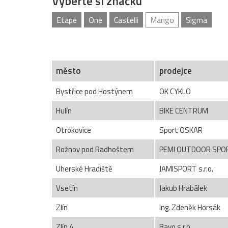
Vyberte si značku
Etape
One
Castelli
Mango
Sigma
město
prodejce
Bystřice pod Hostýnem
OK CYKLO
Hulín
BIKE CENTRUM
Otrokovice
Sport OSKAR
Rožnov pod Radhoštem
PEMI OUTDOOR SPO
Uherské Hradiště
JAMISPORT s.r.o.
Vsetín
Jakub Hrabálek
Zlín
Ing. Zdeněk Horsák
Zlín 4
Bayo s.r.o.