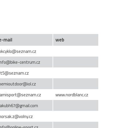
e-mail
web
okcyklo@seznam.cz
info@bike-centrum.cz
rt5@seznam.cz
pemioutdoor@iol.cz
jamisport@seznam.cz
www.nordblanc.cz
jakubh67@gmail.com
horsak.z@volny.cz
info@online-sport.cz