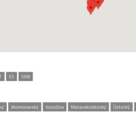
T
ES
SRB
ký
Jihomoravský
Vysočina
Moravskoslezský
Ústecký