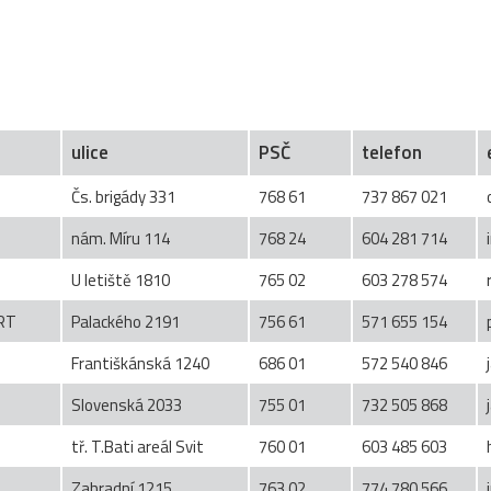
ulice
PSČ
telefon
Čs. brigády 331
768 61
737 867 021
nám. Míru 114
768 24
604 281 714
U letiště 1810
765 02
603 278 574
RT
Palackého 2191
756 61
571 655 154
Františkánská 1240
686 01
572 540 846
Slovenská 2033
755 01
732 505 868
tř. T.Bati areál Svit
760 01
603 485 603
Zahradní 1215
763 02
774 780 566