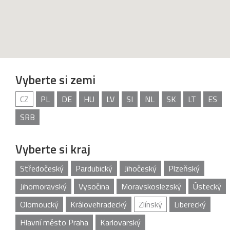
Vyberte si zemi
CZ
PL
DE
HU
LV
SI
NL
SK
LT
ES
SRB
Vyberte si kraj
Středočeský
Pardubický
Jihočeský
Plzeňský
Jihomoravský
Vysočina
Moravskoslezský
Ústecký
Olomoucký
Královehradecký
Zlínský
Liberecký
Hlavní město Praha
Karlovarský