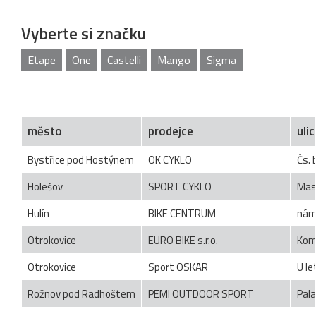
Vyberte si značku
Etape
One
Castelli
Mango
Sigma
město
prodejce
uli
Bystřice pod Hostýnem
OK CYKLO
Čs. 
Holešov
SPORT CYKLO
Mas
Hulín
BIKE CENTRUM
nám
Otrokovice
EURO BIKE s.r.o.
Kom
Otrokovice
Sport OSKAR
U le
Rožnov pod Radhoštem
PEMI OUTDOOR SPORT
Pal