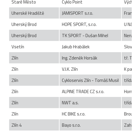
Staré Město
Cyklo Point
Výc
Uherské Hradiště
JAMISPORT s.r.o.
Fra
Uherský Brod
HOPE SPORT, s.r.o.
U N
Uherský Brod
TK SPORT - Dušan Mihel
Ner
Vsetín
Jakub Hrabálek
Slo
Zlín
Ing. Zdeněk Horsák
tř. 
Zlín
V.I.K. Zlín
K p
Zlín
Cykloservis Zlín - Tomáš Musil
tří
Zlín
ALPINE TRADE CZ s.r.o.
Hor
Zlín
NWT a.s.
tří
Zlín
HC BIKE s.r.o.
Bro
Zlín 4
Bayo s.r.o.
Zah