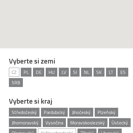
Vyberte si zemi
CZ
PL
DE
HU
LV
SI
NL
SK
LT
ES
SRB
Vyberte si kraj
Středočeský
Pardubický
Jihočeský
Plzeňský
Jihomoravský
Vysočina
Moravskoslezský
Ústecký