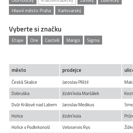
Olomoucký
Královehradecký
Zlínský
Liberecký
Hlavní město Praha
Karlovarský
Vyberte si značku
Etape
One
Castelli
Mango
Sigma
město
prodejce
ulic
Česká Skalice
Jaroslav Plíštil
Malo
Dobruška
Jízdní kola Maršálek
Kost
Dvůr Králové nad Labem
Jaroslav Medikus
Sme
Hořice
Jízdní kola
Prů
Hořice v Podkrkonoší
Veloservis Rys
Žižk