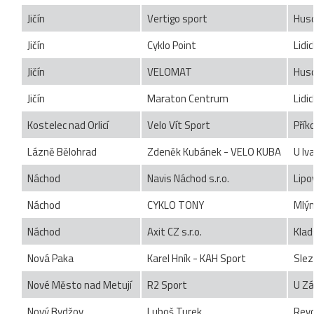
Jičín
Vertigo sport
Hus
Jičín
Cyklo Point
Lidi
Jičín
VELOMAT
Hus
Jičín
Maraton Centrum
Lidi
Kostelec nad Orlicí
Velo Vít Sport
Přík
Lázně Bělohrad
Zdeněk Kubánek - VELO KUBA
U lv
Náchod
Navis Náchod s.r.o.
Lipo
Náchod
CYKLO TONY
Mlý
Náchod
Axit CZ s.r.o.
Klad
Nová Paka
Karel Hník - KAH Sport
Slez
Nové Město nad Metují
R2 Sport
U Zá
Nový Bydžov
Luboš Turek
Revo