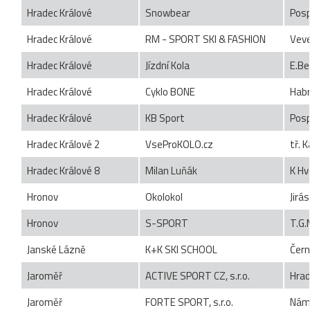
Hradec Králové
Snowbear
Posp
Hradec Králové
RM - SPORT SKI & FASHION
Vev
Hradec Králové
Jízdní Kola
E.Be
Hradec Králové
Cyklo BONE
Hab
Hradec Králové
KB Sport
Posp
Hradec Králové 2
VseProKOLO.cz
tř. K
Hradec Králové 8
Milan Luňák
K Hv
Hronov
Okolokol
Jirá
Hronov
S-SPORT
T.G.
Janské Lázně
K+K SKI SCHOOL
Čern
Jaroměř
ACTIVE SPORT CZ, s.r.o.
Hrad
Jaroměř
FORTE SPORT, s.r.o.
Nám