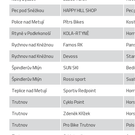
Pec pod Sněžkou
HAPPY HILL SHOP
Pec 
Police nad Metují
Pítrs Bikes
Kost
Rtyně v Podkrkonoší
KOLA-RTYNĚ
Horn
Rychnov nad Kněžnou
Famos RK
Pan
Rychnov nad Kněžnou
Devoss
Star
Špindlerův Mlýn
SUN SKI
Bedř
Špindlerův Mlýn
Rossi sport
Sva
Teplice nad Metují
Sportiv Redpoint
Horn
Trutnov
Cyklo Point
Hors
Trutnov
Zdeněk Křížek
Hor
Trutnov
Pro Bike Trutnov
Pols