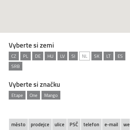
Vyberte si zemi
CZ
PL
DE
HU
LV
SI
NL
SK
LT
ES
SRB
Vyberte si značku
Etape
One
Mango
město
prodejce
ulice
PSČ
telefon
e-mail
we