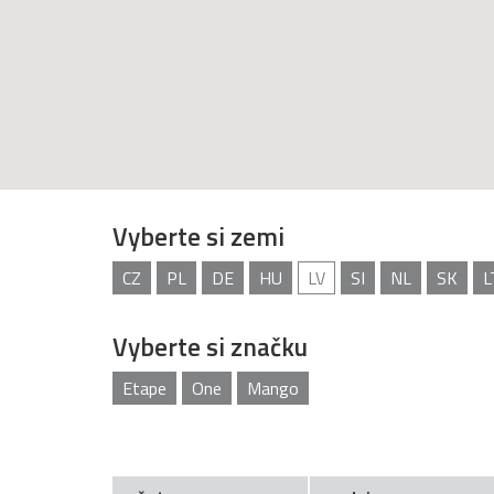
Vyberte si zemi
CZ
PL
DE
HU
LV
SI
NL
SK
L
Vyberte si značku
Etape
One
Mango