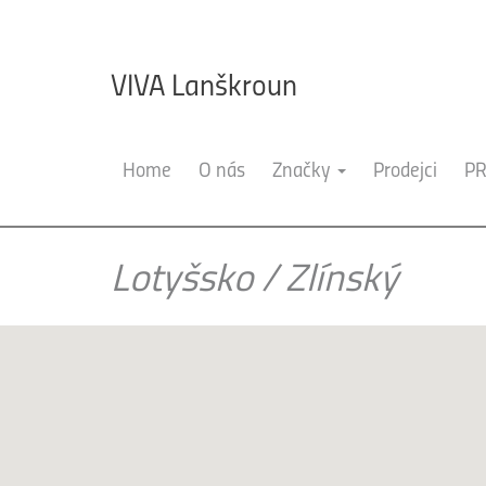
VIVA Lanškroun
Home
O nás
Značky
Prodejci
PR
Lotyšsko
/
Zlínský