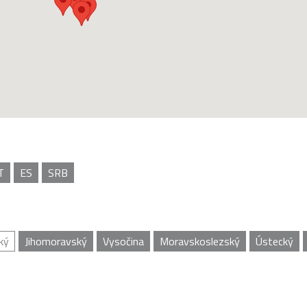
T
ES
SRB
ký
Jihomoravský
Vysočina
Moravskoslezský
Ústecký