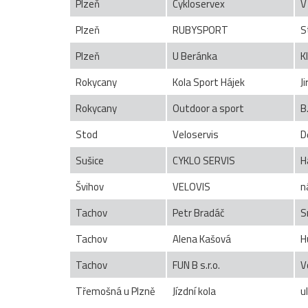
Plzeň
Cykloservex
V
Plzeň
RUBYSPORT
S
Plzeň
U Beránka
K
Rokycany
Kola Sport Hájek
J
Rokycany
Outdoor a sport
B
Stod
Veloservis
D
Sušice
CYKLO SERVIS
H
Švihov
VELOVIS
n
Tachov
Petr Bradáč
S
Tachov
Alena Kašová
H
Tachov
FUN B s.r.o.
V
Třemošná u Plzně
Jízdní kola
u