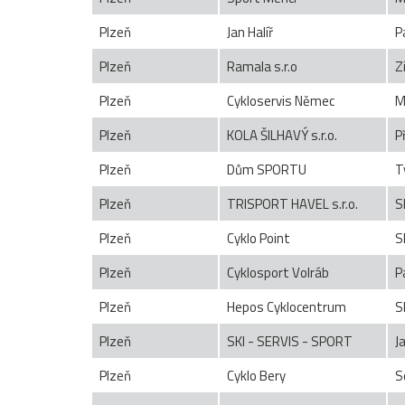
Plzeň
Jan Halíř
P
Plzeň
Ramala s.r.o
Z
Plzeň
Cykloservis Němec
M
Plzeň
KOLA ŠILHAVÝ s.r.o.
P
Plzeň
Dům SPORTU
T
Plzeň
TRISPORT HAVEL s.r.o.
S
Plzeň
Cyklo Point
S
Plzeň
Cyklosport Volráb
P
Plzeň
Hepos Cyklocentrum
S
Plzeň
SKI - SERVIS - SPORT
J
Plzeň
Cyklo Bery
S