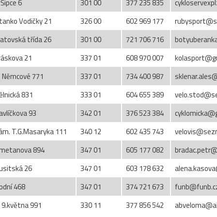
 Šipce 6
301 00
377 235 835
cykloservex
tanko Vodičky 21
326 00
602 969 177
rubysport@s
latovská třída 26
301 00
721 706 716
botyuberan
iráskova 21
337 01
608 970 007
kolasport@g
. Němcové 771
337 01
734 400 987
sklenar.ale
ělnická 831
333 01
604 655 389
velo.stod@s
avlíčkova 93
342 01
376 523 384
cyklomicka@
ám. T.G.Masaryka 111
340 12
602 435 743
velovis@sez
metanova 894
347 01
605 177 082
bradac.petr@t
usitská 26
347 01
603 178 632
alena.kasova
odní 468
347 01
374 721 673
funb@funb.c
l 9.května 991
330 11
377 856 542
abveloma@ab