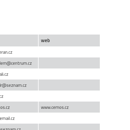
web
ran.cz
dem@centrum.cz
li.cz
jdr@seznam.cz
cz
os.cz
www.cemos.cz
email.cz
@seznam.cz