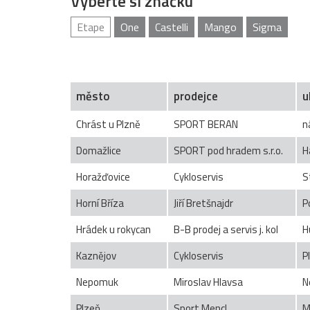
Vyberte si značku
Etape
One
Castelli
Mango
Sigma
město
prodejce
u
Chrást u Plzně
SPORT BERAN
n
Domažlice
SPORT pod hradem s.r.o.
H
Horažďovice
Cykloservis
S
Horní Bříza
Jiří Bretšnajdr
P
Hrádek u rokycan
B-B prodej a servis j. kol
H
Kaznějov
Cykloservis
P
Nepomuk
Miroslav Hlavsa
N
Plzeň
Sport Mencl
M