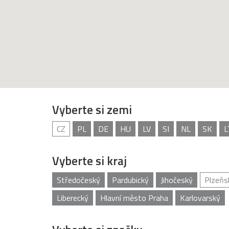
Vyberte si zemi
CZ
PL
DE
HU
LV
SI
NL
SK
L
Vyberte si kraj
Středočeský
Pardubický
Jihočeský
Plzeňs
Liberecký
Hlavní město Praha
Karlovarský