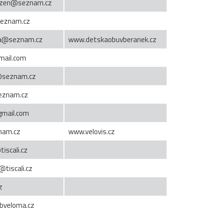
plzen@seznam.cz
eznam.cz
ka@seznam.cz
www.detskaobuvberanek.cz
mail.com
s@seznam.cz
eznam.cz
gmail.com
nam.cz
www.velovis.cz
iscali.cz
@tiscali.cz
z
veloma.cz