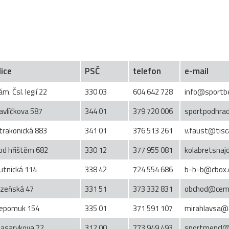
lice
PSČ
telefon
e-mail
ám. Čsl. legií 22
330 03
604 642 728
info@sportbe
avlíčkova 587
344 01
379 720 006
sportpodhra
trakonická 883
341 01
376 513 261
v.faust@tisca
od hřištěm 682
330 12
377 955 081
kolabretsna
utnická 114
338 42
724 554 686
b-b-b@cbox.
lzeňská 47
331 51
373 332 831
obchod@cem
epomuk 154
335 01
371 591 107
mirahlavsa@
asarykova 72
312 00
773 949 493
sportmencl