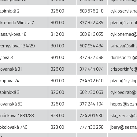
apírnická 2
326 00
603 576 218
cykloservis.
ikmunda Wintra 7
301 00
377 322 435
plzen@ramal
asarykova 18
312 00
603 816 055
cyklonemec@
řemyslova 134/29
301 00
607 954 484
silhava@silh
ylova 3
301 00
377 327 488
dumsportu@s
lovanská 31
326 00
377 441 074
trisportinf
kupova 24
301 00
734 572 610
plzen@cyklop
apírnická 3
326 00
602 730 063
cyklovolrab@
lovanská 53
326 00
377 244 104
hepos@sezn
anáčkova 1881/83
323 00
724 201 530
ski_servis@v
okolovská 74C
323 00
777 130 258
jbery@sezna