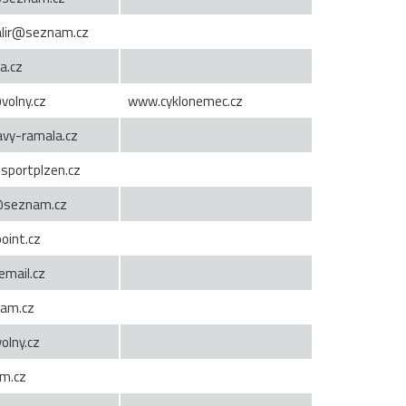
halir@seznam.cz
a.cz
volny.cz
www.cyklonemec.cz
avy-ramala.cz
portplzen.cz
o@seznam.cz
oint.cz
email.cz
am.cz
olny.cz
m.cz