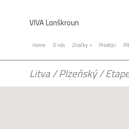
VIVA Lanškroun
Home
O nás
Značky
Prodejci
PR
Litva
/
Plzeňský
/
Etap