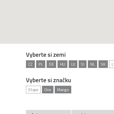
Vyberte si zemi
CZ
PL
DE
HU
LV
SI
NL
SK
L
Vyberte si značku
Etape
One
Mango