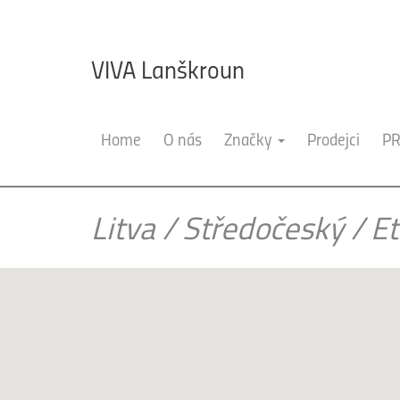
VIVA Lanškroun
Home
O nás
Značky
Prodejci
PR
Litva
/
Středočeský
/
E