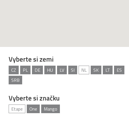
Vyberte si zemi
CZ
PL
DE
HU
LV
SI
NL
SK
LT
ES
SRB
Vyberte si značku
Etape
One
Mango