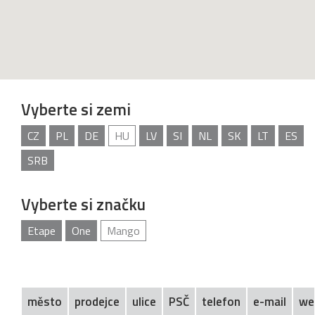
Vyberte si zemi
CZ
PL
DE
HU
LV
SI
NL
SK
LT
ES
SRB
Vyberte si značku
Etape
One
Mango
město
prodejce
ulice
PSČ
telefon
e-mail
we