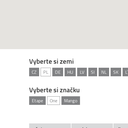
Vyberte si zemi
CZ
PL
DE
HU
LV
SI
NL
SK
L
Vyberte si značku
Etape
One
Mango